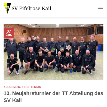
Zum
Inhalt
springen
07
Jan.
ALLGEMEIN
,
TISCHTENNIS
10. Neujahrsturnier der TT Abteilung des
SV Kail