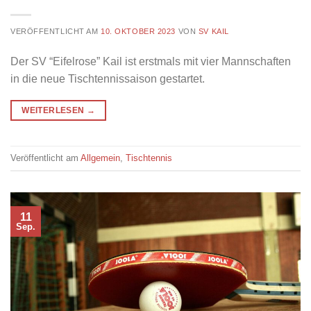
VERÖFFENTLICHT AM
10. OKTOBER 2023
VON
SV KAIL
Der SV “Eifelrose” Kail ist erstmals mit vier Mannschaften
in die neue Tischtennissaison gestartet.
WEITERLESEN
→
Veröffentlicht am
Allgemein
,
Tischtennis
11
Sep.