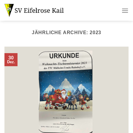
Zum
Inhalt
springen
JÄHRLICHE ARCHIVE:
2023
30
Dez.