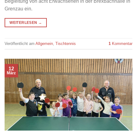
Begleitung von acht Erwachsenen in der Brexbachhalle in
Grenzau ein.
WEITERLESEN
→
Veröffentlicht am
Allgemein
,
Tischtennis
1
Kommentar
12
März