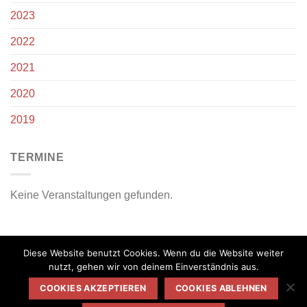
2023
2022
2021
2020
2019
TERMINE
Keine Veranstaltungen gefunden.
Diese Website benutzt Cookies. Wenn du die Website weiter
nutzt, gehen wir von deinem Einverständnis aus.
COOKIES AKZEPTIEREN
COOKIES ABLEHNEN
Copyright 2026 ©
webio lohmann GbR