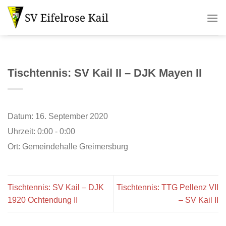
Zum
Inhalt
springen
Tischtennis: SV Kail II – DJK Mayen II
Datum:
16. September 2020
Uhrzeit:
0:00 - 0:00
Ort:
Gemeindehalle Greimersburg
Tischtennis: SV Kail – DJK
Tischtennis: TTG Pellenz VII
1920 Ochtendung II
– SV Kail II